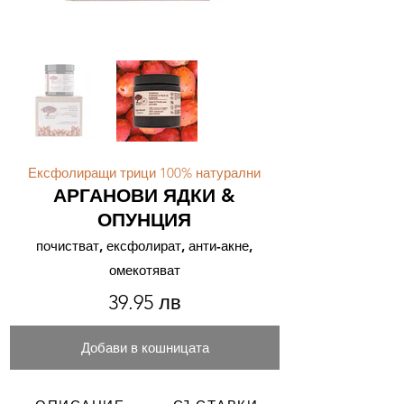
Ексфолиращи трици 100% натурални
АРГАНОВИ ЯДКИ &
ОПУНЦИЯ
почистват, ексфолират, анти-акне,
омекотяват
39.95 лв
Добави в кошницата