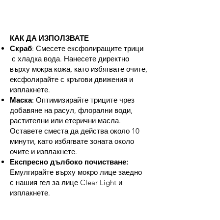
КАК ДА ИЗПОЛЗВАТЕ
Скраб
: Смесете ексфолиращите трици
с хладка вода. Нанесете директно
върху мокра кожа, като избягвате очите,
ексфолирайте с кръгови движения и
изплакнете.
Маска
: Оптимизирайте триците чрез
добавяне на расул, флорални води,
растителни или етерични масла.
Оставете сместа да действа около 10
минути, като избягвате зоната около
очите и изплакнете.
Експресно дълбоко почистване:
Емулгирайте върху мокро лице заедно
с нашия гел за лице Clear Light и
изплакнете.