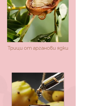
Трици от арганови ядки