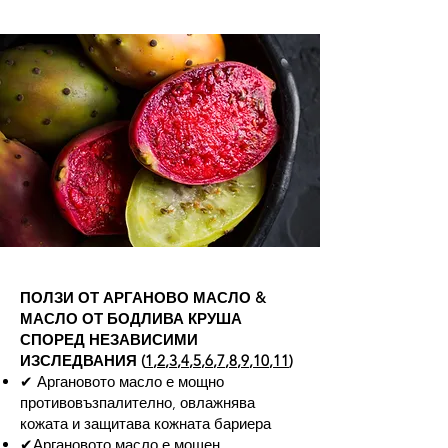
ПОЛЗИ ОТ АРГАНОВО МАСЛО &
МАСЛО ОТ БОДЛИВА КРУША
СПОРЕД НЕЗАВИСИМИ
ИЗСЛЕДВАНИЯ (
1
,
2
,
3
,
4
,
5
,
6
,
7
,
8
,
9
,
10
,
11
)
✔ Аргановото масло е мощно
противовъзпалително, овлажнява
кожата и защитава кожната бариера
✔Аргановото масло е мощен