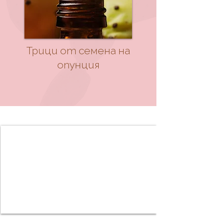
Трици от семена на
опунция