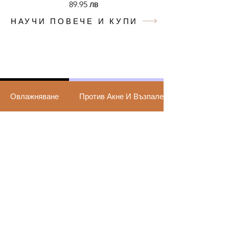
89.95 лв
НАУЧИ ПОВЕЧЕ И КУПИ
Argan
Beauté
Овлажняване
Против Акне И Възпаление
beauty evolution