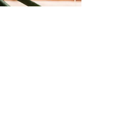
Арган
Рядкото и ценно арганово масло на
Argan
Beauté
се извлича от ядката на аргановото
дърво, което расте в малък полупустинен
биосферен резерват на ЮНЕСКО в Мароко.
Преглед на проучвания >