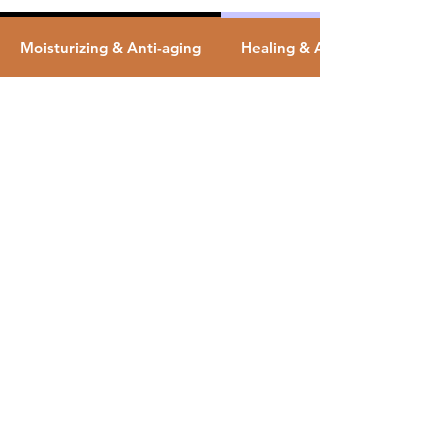
Beauté
Moisturizing & Anti-aging
Healing & After-Shave
beauty evolution